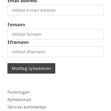
Email address:
Fornavn
Efternavn
Kategorier
Foreningen
Tags
Nyhedsmail
Skriv en kommentar