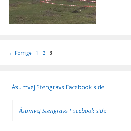
Side
Side
Side
←
Forrige
1
2
3
Åsumvej Stengravs Facebook side
Åsumvej Stengravs Facebook side