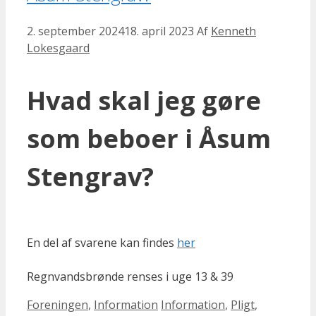
2. september 2024
18. april 2023
Af
Kenneth
Lokesgaard
Hvad skal jeg gøre
som beboer i Åsum
Stengrav?
En del af svarene kan findes
her
Regnvandsbrønde renses i uge 13 & 39
Kategorier
Tags
Foreningen
,
Information
Information
,
Pligt
,