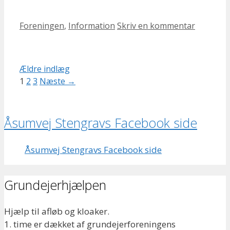
Kategorier
Foreningen
,
Information
Skriv en kommentar
Ældre indlæg
Side
Side
Side
1
2
3
Næste
→
Åsumvej Stengravs Facebook side
Åsumvej Stengravs Facebook side
Grundejerhjælpen
Hjælp til afløb og kloaker.
1. time er dækket af grundejerforeningens