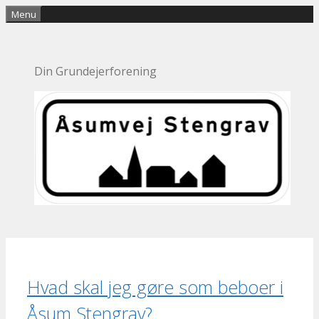
Hop
Menu
til
indhold
Din Grundejerforening
Hvad skal jeg gøre som beboer i
Åsum Stengrav?