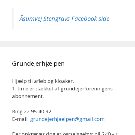
Åsumvej Stengravs Facebook side
Grundejerhjælpen
Hjælp til afløb og kloaker.
1. time er dækket af grundejerforeningens
abonnement.
Ring 22 95 40 32
E-mail
grundejerhjaelpen@gmail.com
Der opkræves dog et kørselsgebyr på 240,- +