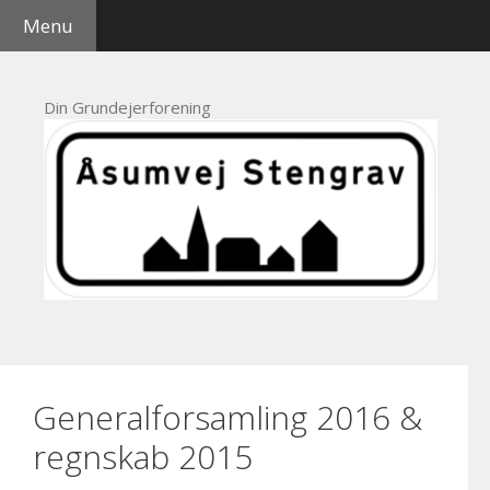
Hop
Menu
til
indhold
Din Grundejerforening
Generalforsamling 2016 &
regnskab 2015