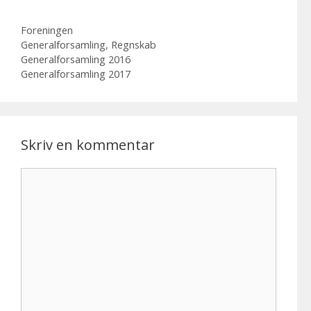
Kategorier
Foreningen
Tags
Generalforsamling
,
Regnskab
Generalforsamling 2016
Generalforsamling 2017
Skriv en kommentar
Kommentar