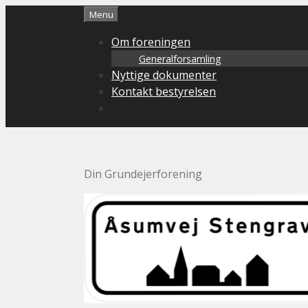
Hop
Menu
til
Om foreningen
indhold
Generalforsamling
Nyttige dokumenter
Kontakt bestyrelsen
Din Grundejerforening